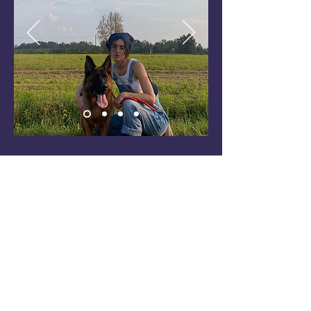
Milagro Chinaglia
Milagro (* 1998; wirkt zwischen Berlin und Mailand)
verbindet multidisziplinäre Praxis mit Video, Skulptur,
Performance und analoger Fotografie. Erforscht
Transformation durch Körpergedächtnis,
Traumsymbolik und natürliche Materialien, während
sie mit italienisch-amerikanischen Wurzeln Prozesse
der Selbstermächtigung untersucht. Ihre Arbeiten
hinterfragen die persönlichen, politischen und
kollektiven Dimensionen gelebter Erfahrung und
reflektieren durch poetische Bildsprache und taktile
Präsenz die Komplexität von Identität, Zugehörigkeit