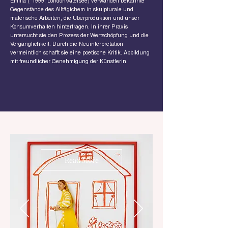
Emilia (
*1999
; London/Attersee) verwandelt bekannte
Gegenstände des Alltägichem in skulpturale und
malerische Arbeiten, die Überproduktion und unser
Konsumverhalten hinterfragen. In ihrer Praxis
untersucht sie den Prozess der Wertschöpfung und die
Vergänglichkeit. Durch die Neuinterpretation
vermeintlich schafft sie eine poetische Kritik.
Abbildung
mit freundlicher Genehmigung der Künstlerin.
Read More