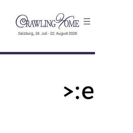
Salzburg, 24. Juli - 22. August 2026
Post
Sophie Hollerweger
Jul 15, 2025
1 min read
oe24.at
Updated:
Apr 3
Den vollständigen Artikel findet 
ihr auf 
oe24.at